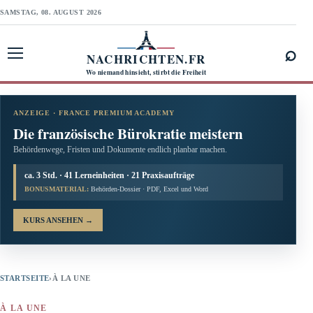
SAMSTAG, 08. AUGUST 2026
⌕
NACHRICHTEN.FR
Menü öffnen
Wo niemand hinsieht, stirbt die Freiheit
ANZEIGE · FRANCE PREMIUM ACADEMY
Die französische Bürokratie meistern
Behördenwege, Fristen und Dokumente endlich planbar machen.
ca. 3 Std. · 41 Lerneinheiten · 21 Praxisaufträge
BONUSMATERIAL:
Behörden-Dossier · PDF, Excel und Word
KURS ANSEHEN
→
STARTSEITE
›
À LA UNE
À LA UNE