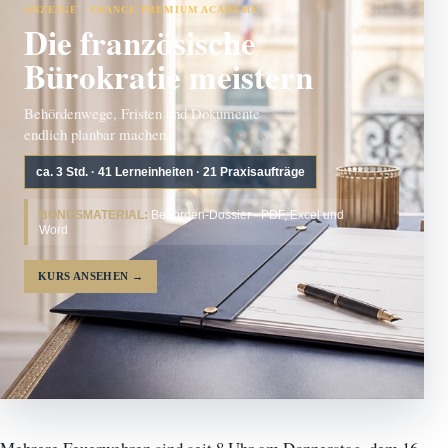
ANZEIGE · FRANCE PREMIUM ACADEMY
Die französische
Bürokratie meistern
Behördenwege, Fristen und Dokumente
endlich planbar machen.
ca. 3 Std. · 41 Lerneinheiten · 21 Praxisaufträge
BONUSMATERIAL:
Behörden-Dossier · PDF, Excel und
Word
KURS ANSEHEN
→