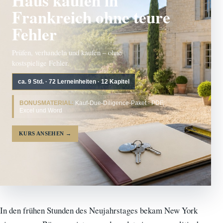
Frankreich ohne teure
Fehler
Prüfen, verhandeln und kaufen – ohne
kostspielige Fehler.
ca. 9 Std. · 72 Lerneinheiten · 12 Kapitel
BONUSMATERIAL:
Kauf-Due-Diligence-Paket · PDF,
Excel und Word
KURS ANSEHEN
→
In den frühen Stunden des Neujahrstages bekam New York