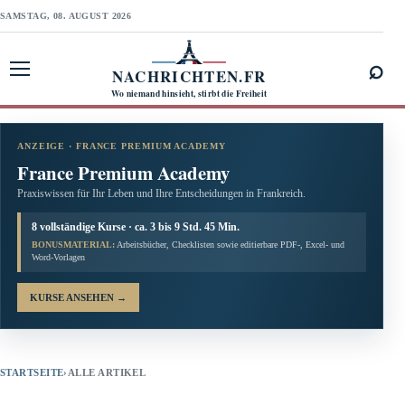
SAMSTAG, 08. AUGUST 2026
⌕
NACHRICHTEN.FR
Menü öffnen
Wo niemand hinsieht, stirbt die Freiheit
ANZEIGE · FRANCE PREMIUM ACADEMY
France Premium Academy
Praxiswissen für Ihr Leben und Ihre Entscheidungen in Frankreich.
8 vollständige Kurse · ca. 3 bis 9 Std. 45 Min.
BONUSMATERIAL:
Arbeitsbücher, Checklisten sowie editierbare PDF-, Excel- und
Word-Vorlagen
KURSE ANSEHEN
→
STARTSEITE
›
ALLE ARTIKEL