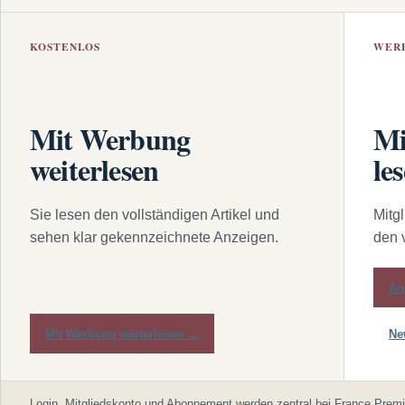
KOSTENLOS
WER
Mit Werbung
Mi
weiterlesen
le
Sie lesen den vollständigen Artikel und
Mitg
sehen klar gekennzeichnete Anzeigen.
den 
An
Mit Werbung weiterlesen →
Ne
Login, Mitgliedskonto und Abonnement werden zentral bei France Premi