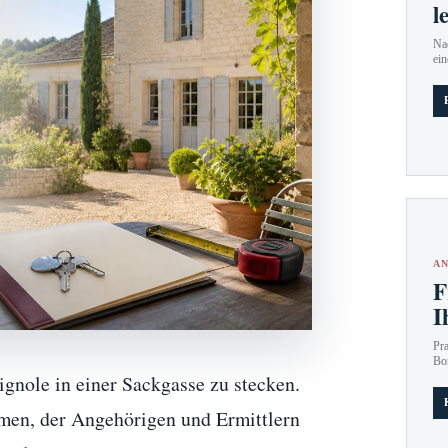
l
Nac
ein
AN
F
I
Pr
Bo
ignole in einer Sackgasse zu stecken.
mmen, der Angehörigen und Ermittlern