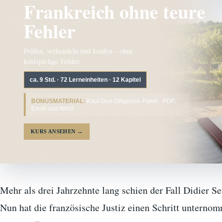
Frankreich ohne teure
Fehler
Prüfen, verhandeln und kaufen – ohne
kostspielige Fehler.
ca. 9 Std. · 72 Lerneinheiten · 12 Kapitel
BONUSMATERIAL:
Kauf-Due-Diligence-Paket · PDF,
Excel und Word
KURS ANSEHEN
→
Mehr als drei Jahrzehnte lang schien der Fall Didier Se
Nun hat die französische Justiz einen Schritt unterno