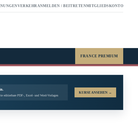
RNUNGEN
VERKEHR
ANMELDEN / BEITRETEN
MITGLIEDSKONTO
FRANCE PREMIUM
in.
KURSE ANSEHEN
→
ie editierbare PDF-, Excel- und Word-Vorlagen