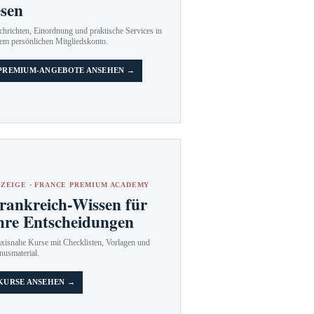
esen
hrichten, Einordnung und praktische Services in
em persönlichen Mitgliedskonto.
PREMIUM-ANGEBOTE ANSEHEN →
ZEIGE · FRANCE PREMIUM ACADEMY
rankreich-Wissen für
hre Entscheidungen
axisnahe Kurse mit Checklisten, Vorlagen und
nusmaterial.
KURSE ANSEHEN →