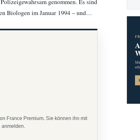
n Polizeigewahrsam genommen. Es sind
gen Biologen im Januar 1994 – und…
F
A
W
Mit
erh
von France Premium. Sie können ihn mit
g anmelden.