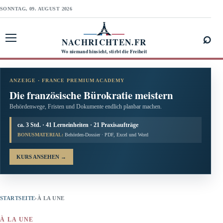
SONNTAG, 09. AUGUST 2026
⌕
NACHRICHTEN.FR
Menü öffnen
Wo niemand hinsieht, stirbt die Freiheit
ANZEIGE · FRANCE PREMIUM ACADEMY
Die französische Bürokratie meistern
Behördenwege, Fristen und Dokumente endlich planbar machen.
ca. 3 Std. · 41 Lerneinheiten · 21 Praxisaufträge
BONUSMATERIAL:
Behörden-Dossier · PDF, Excel und Word
KURS ANSEHEN
→
STARTSEITE
›
À LA UNE
À LA UNE