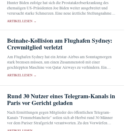
Hunter Biden zufolge hat sich die Prostatakrebserkrankung des
ehemaligen US-Präsidenten Joe Biden weiter ausgebreitet und
verursacht starke Schmerzen. Eine neue ärztliche Stellungnahme
liegt bislang nicht vor.
ARTIKEL LESEN →
Beinahe-Kollision am Flughafen Sydney:
Crewmitglied verletzt
Am Flughafen Sydney hat ein Jetstar-Airbus am Sonntagmorgen
stark bremsen müssen, um einen Zusammenstoß mit einer
geschleppten Maschine von Qatar Airways zu verhindern. Ein
Besatzungsmitglied wurde verletzt, die Behörden untersuchen den
ARTIKEL LESEN →
Vorfall.
Rund 30 Nutzer eines Telegram-Kanals in
Paris vor Gericht geladen
Nach Ermittlungen gegen Mitglieder des öffentlichen Telegram-
Kanals "Femmeblancherie" sollen sich ab Herbst rund 30 Männer
vor dem Pariser Strafgericht verantworten. Zu den Vorwürfen
gehört die Aufstachelung zum Hass gegen Frauen.
ARTIKEL LESEN →