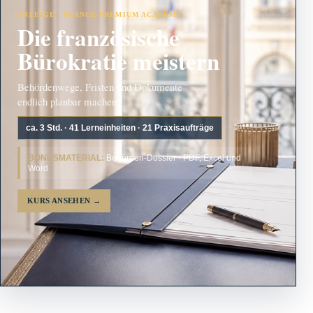
ANZEIGE · FRANCE PREMIUM ACADEMY
Die französische
Bürokratie meistern
Behördenwege, Fristen und Dokumente
endlich planbar machen.
ca. 3 Std. · 41 Lerneinheiten · 21 Praxisaufträge
BONUSMATERIAL:
Behörden-Dossier · PDF, Excel und
Word
KURS ANSEHEN
→