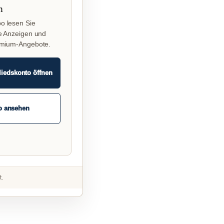
n
o lesen Sie
e Anzeigen und
emium-Angebote.
liedskonto öffnen
o ansehen
t.