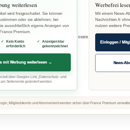
bung weiterlesen
Werbefrei lese
ikel wird freigeschaltet. Sie können
Mit einem News-Ab
stimmen oder sie ablehnen; bei
Nachrichten.fr ohn
e ausschließlich eigene Anzeigen von
nutzen weitere Pr
 France Premium.
ODER
Kein Konto
Anzeigen klar
Einloggen / Mitg
erforderlich
gekennzeichnet
s mit Werbung weiterlesen →
News-Ab
erzeit über Googles Link „Datenschutz- und
“ am Seitenende geändert werden.
ogin, Mitgliedskonto und Abonnement werden sicher über France Premium verwalte