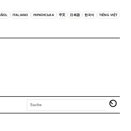
AÑOL
ITALIANO
УКРАЇНСЬКА
中文
日本語
한국어
TIẾNG VIỆT