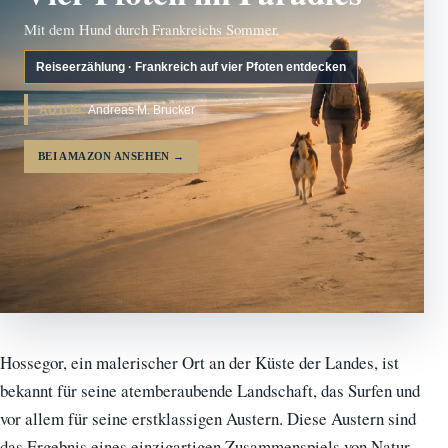
Mit dem Hund durch Frankreichs Sommer.
Reiseerzählung · Frankreich auf vier Pfoten entdecken
AUTOR:
Andreas M. Brucker
BEI AMAZON ANSEHEN
→
Hossegor, ein malerischer Ort an der Küste der Landes, ist
bekannt für seine atemberaubende Landschaft, das Surfen und
vor allem für seine erstklassigen Austern. Diese Austern sind
das Ergebnis eines einzigartigen Zusammenspiels von Natur