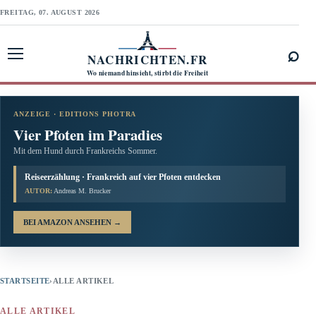
FREITAG, 07. AUGUST 2026
⌕
NACHRICHTEN.FR
Menü öffnen
Wo niemand hinsieht, stirbt die Freiheit
ANZEIGE · EDITIONS PHOTRA
Vier Pfoten im Paradies
Mit dem Hund durch Frankreichs Sommer.
Reiseerzählung · Frankreich auf vier Pfoten entdecken
AUTOR:
Andreas M. Brucker
BEI AMAZON ANSEHEN
→
STARTSEITE
›
ALLE ARTIKEL
ALLE ARTIKEL