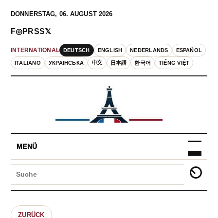
DONNERSTAG, 06. AUGUST 2026
F
◎
P
RSS
𝕏
DEUTSCH
ENGLISH
NEDERLANDS
ESPAÑOL
INTERNATIONAL
ITALIANO
УКРАЇНСЬКА
中文
日本語
한국어
TIẾNG VIỆT
MENÜ
ZURÜCK