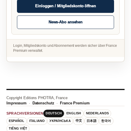
Einloggen / Mitgliedskonto öffnen
News-Abo ansehen
Login, Mitgliedskonto und Abonnement werden sicher über France
Premium verwaltet.
Copyright Editions PHOTRA, France
Impressum
·
Datenschutz
·
France Premium
DEUTSCH
ENGLISH
NEDERLANDS
SPRACHVERSIONEN
ESPAÑOL
ITALIANO
УКРАЇНСЬКА
中文
日本語
한국어
TIẾNG VIỆT