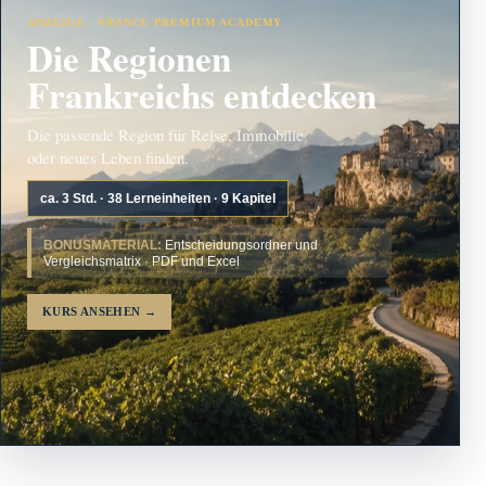
ANZEIGE · FRANCE PREMIUM ACADEMY
Die Regionen
Frankreichs entdecken
Die passende Region für Reise, Immobilie
oder neues Leben finden.
ca. 3 Std. · 38 Lerneinheiten · 9 Kapitel
BONUSMATERIAL:
Entscheidungsordner und
Vergleichsmatrix · PDF und Excel
KURS ANSEHEN
→