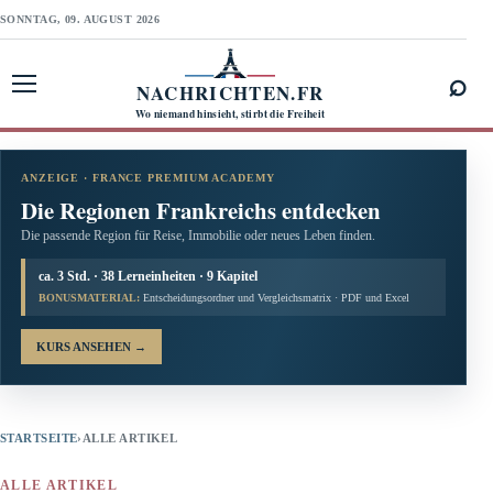
SONNTAG, 09. AUGUST 2026
⌕
NACHRICHTEN.FR
Menü öffnen
Wo niemand hinsieht, stirbt die Freiheit
ANZEIGE · FRANCE PREMIUM ACADEMY
Die Regionen Frankreichs entdecken
Die passende Region für Reise, Immobilie oder neues Leben finden.
ca. 3 Std. · 38 Lerneinheiten · 9 Kapitel
BONUSMATERIAL:
Entscheidungsordner und Vergleichsmatrix · PDF und Excel
KURS ANSEHEN
→
STARTSEITE
›
ALLE ARTIKEL
ALLE ARTIKEL