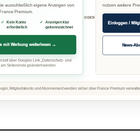
e ausschließlich eigene Anzeigen von
nutzen weitere Pr
 France Premium.
ODER
Kein Konto
Anzeigen klar
Einloggen / Mitg
erforderlich
gekennzeichnet
s mit Werbung weiterlesen →
News-Ab
erzeit über Googles Link „Datenschutz- und
“ am Seitenende geändert werden.
ogin, Mitgliedskonto und Abonnement werden sicher über France Premium verwalte