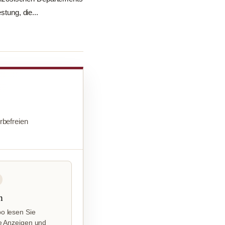
stung, die...
befreien
n
o lesen Sie
e Anzeigen und