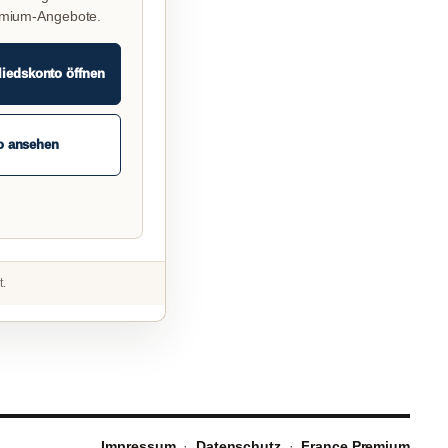
emium-Angebote.
liedskonto öffnen
o ansehen
t.
Impressum
·
Datenschutz
·
France Premium