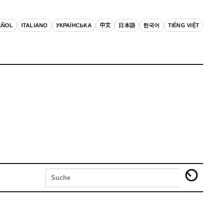
AÑOL
ITALIANO
УКРАЇНСЬКА
中文
日本語
한국어
TIẾNG VIỆT