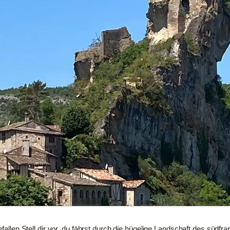
efallen Stell dir vor, du fährst durch die hügelige Landschaft des süd