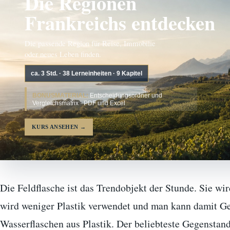
Die Regionen
Frankreichs entdecken
Die passende Region für Reise, Immobilie
oder neues Leben finden.
ca. 3 Std. · 38 Lerneinheiten · 9 Kapitel
BONUSMATERIAL:
Entscheidungsordner und
Vergleichsmatrix · PDF und Excel
KURS ANSEHEN
→
Die Feldflasche ist das Trendobjekt der Stunde. Sie wi
wird weniger Plastik verwendet und man kann damit Ge
Wasserflaschen aus Plastik. Der beliebteste Gegenstand