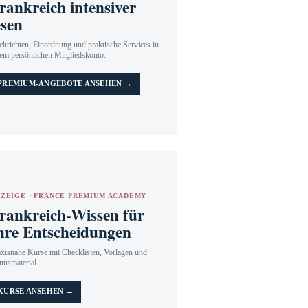
rankreich intensiver
esen
hrichten, Einordnung und praktische Services in
em persönlichen Mitgliedskonto.
PREMIUM-ANGEBOTE ANSEHEN →
ZEIGE · FRANCE PREMIUM ACADEMY
rankreich-Wissen für
hre Entscheidungen
axisnahe Kurse mit Checklisten, Vorlagen und
nusmaterial.
KURSE ANSEHEN →