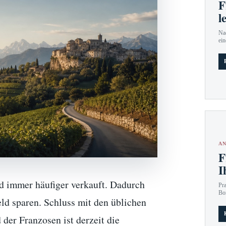
F
l
Nac
ein
AN
F
I
rd immer häufiger verkauft. Dadurch
Pr
Bo
ld sparen. Schluss mit den üblichen
 der Franzosen ist derzeit die