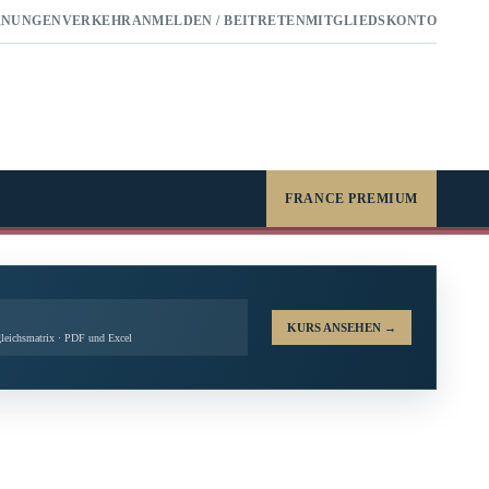
RNUNGEN
VERKEHR
ANMELDEN / BEITRETEN
MITGLIEDSKONTO
FRANCE PREMIUM
KURS ANSEHEN
→
leichsmatrix · PDF und Excel