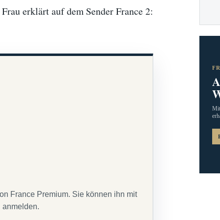
e Frau erklärt auf dem Sender France 2:
F
A
W
Mit
erh
von France Premium. Sie können ihn mit
g anmelden.