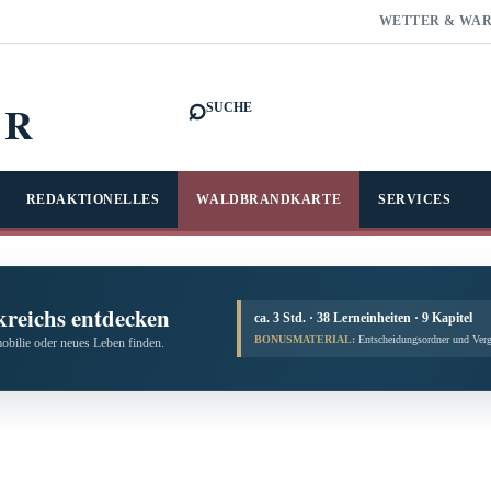
WETTER & WA
⌕
FR
SUCHE
REDAKTIONELLES
WALDBRANDKARTE
SERVICES
kreichs entdecken
ca. 3 Std. · 38 Lerneinheiten · 9 Kapitel
BONUSMATERIAL:
Entscheidungsordner und Verg
obilie oder neues Leben finden.