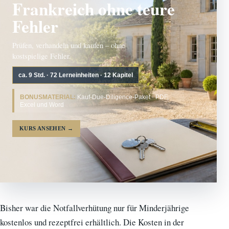
Frankreich ohne teure
Fehler
Prüfen, verhandeln und kaufen – ohne
kostspielige Fehler.
ca. 9 Std. · 72 Lerneinheiten · 12 Kapitel
BONUSMATERIAL:
Kauf-Due-Diligence-Paket · PDF,
Excel und Word
KURS ANSEHEN
→
Bisher war die Notfallverhütung nur für Minderjährige
kostenlos und rezeptfrei erhältlich. Die Kosten in der