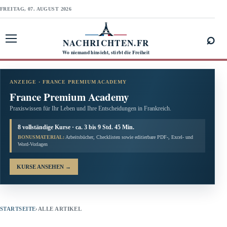
FREITAG, 07. AUGUST 2026
⌕
NACHRICHTEN.FR
Menü öffnen
Wo niemand hinsieht, stirbt die Freiheit
ANZEIGE · FRANCE PREMIUM ACADEMY
France Premium Academy
Praxiswissen für Ihr Leben und Ihre Entscheidungen in Frankreich.
8 vollständige Kurse · ca. 3 bis 9 Std. 45 Min.
BONUSMATERIAL:
Arbeitsbücher, Checklisten sowie editierbare PDF-, Excel- und
Word-Vorlagen
KURSE ANSEHEN
→
STARTSEITE
›
ALLE ARTIKEL