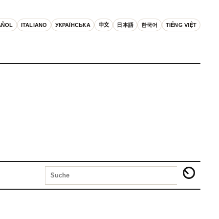
AÑOL
ITALIANO
УКРАЇНСЬКА
中文
日本語
한국어
TIẾNG VIỆT