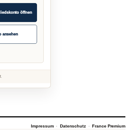
liedskonto öffnen
o ansehen
t.
Impressum
·
Datenschutz
·
France Premium