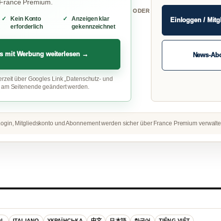
 France Premium.
ODER
Kein Konto
Anzeigen klar
Einloggen / Mitg
erforderlich
gekennzeichnet
s mit Werbung weiterlesen →
News-Ab
erzeit über Googles Link „Datenschutz- und
“ am Seitenende geändert werden.
ogin, Mitgliedskonto und Abonnement werden sicher über France Premium verwalte
OL
ITALIANO
УКРАЇНСЬКА
中文
日本語
한국어
TIẾNG VIỆT