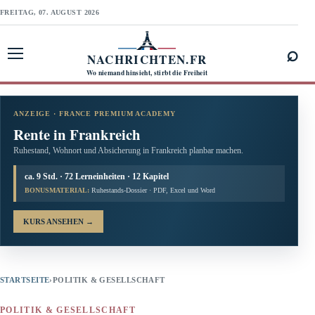
FREITAG, 07. AUGUST 2026
⌕
NACHRICHTEN.FR
Menü öffnen
Wo niemand hinsieht, stirbt die Freiheit
ANZEIGE · FRANCE PREMIUM ACADEMY
Rente in Frankreich
Ruhestand, Wohnort und Absicherung in Frankreich planbar machen.
ca. 9 Std. · 72 Lerneinheiten · 12 Kapitel
BONUSMATERIAL:
Ruhestands-Dossier · PDF, Excel und Word
KURS ANSEHEN
→
STARTSEITE
›
POLITIK & GESELLSCHAFT
POLITIK & GESELLSCHAFT