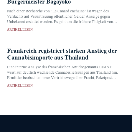
Bürgermeister Bagayoko
Nach einer Recherche von "Le Canard enchaîné" ist wegen des
Verdachts auf Veruntreuung öffentlicher Gelder Anzeige gegen
Unbekannt erstattet worden. Es geht um die frühere Tätigkeit von
Bally Bagayoko bei der RATP und sein…
ARTIKEL LESEN →
Frankreich registriert starken Anstieg der
Cannabisimporte aus Thailand
Eine interne Analyse des französischen Antidrogenamts OFAST
weist auf deutlich wachsende Cannabislieferungen aus Thailand hin.
Ermittler beobachten neue Vertriebswege über Fracht, Paketpost
und Kuriere.
ARTIKEL LESEN →