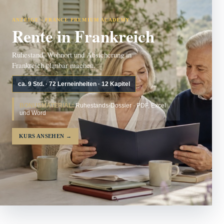
ANZEIGE · FRANCE PREMIUM ACADEMY
Rente in Frankreich
Ruhestand, Wohnort und Absicherung in
Frankreich planbar machen.
ca. 9 Std. · 72 Lerneinheiten · 12 Kapitel
BONUSMATERIAL:
Ruhestands-Dossier · PDF, Excel
und Word
KURS ANSEHEN
→