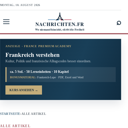
MONTAG, 10. AUGUST 2026
⌕
NACHRICHTEN.FR
Menü öffnen
Wo niemand hinsieht, stirbt die Freiheit
ANZEIGE · FRANCE PREMIUM ACADEMY
Frankreich verstehen
Kultur, Politik und französische Alltagscodes besser einordnen.
ca. 5 Std. · 50 Lerneinheiten · 10 Kapitel
BONUSMATERIAL:
Frankreich-Lupe · PDF, Excel und Word
KURS ANSEHEN
→
STARTSEITE
›
ALLE ARTIKEL
ALLE ARTIKEL