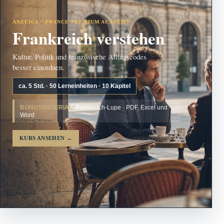
ANZEIGE · FRANCE PREMIUM ACADEMY
Frankreich verstehen
Kultur, Politik und französische Alltagscodes
besser einordnen.
ca. 5 Std. · 50 Lerneinheiten · 10 Kapitel
BONUSMATERIAL:
Frankreich-Lupe · PDF, Excel und
Word
KURS ANSEHEN
→