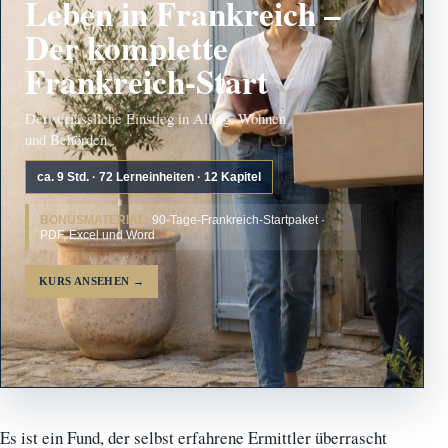
Leben in Frankreich –
Der komplette
Frankreich-Start
Der verlässliche Einstieg in Alltag, Wohnen
und Behörden.
ca. 9 Std. · 72 Lerneinheiten · 12 Kapitel
BONUSMATERIAL:
90-Tage-Frankreich-Startpaket ·
PDF, Excel und Word
KURS ANSEHEN
→
Es ist ein Fund, der selbst erfahrene Ermittler überrascht