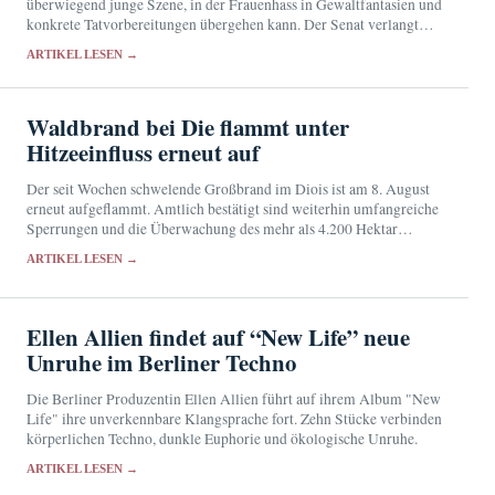
überwiegend junge Szene, in der Frauenhass in Gewaltfantasien und
konkrete Tatvorbereitungen übergehen kann. Der Senat verlangt
eine engere Zusammenarbeit von Schulen, Justiz und
ARTIKEL LESEN →
Nachrichtendiensten.
Waldbrand bei Die flammt unter
Hitzeeinfluss erneut auf
Der seit Wochen schwelende Großbrand im Diois ist am 8. August
erneut aufgeflammt. Amtlich bestätigt sind weiterhin umfangreiche
Sperrungen und die Überwachung des mehr als 4.200 Hektar
großen Brandgebiets.
ARTIKEL LESEN →
Ellen Allien findet auf “New Life” neue
Unruhe im Berliner Techno
Die Berliner Produzentin Ellen Allien führt auf ihrem Album "New
Life" ihre unverkennbare Klangsprache fort. Zehn Stücke verbinden
körperlichen Techno, dunkle Euphorie und ökologische Unruhe.
ARTIKEL LESEN →