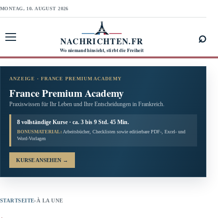
MONTAG, 10. AUGUST 2026
⌕
NACHRICHTEN.FR
Menü öffnen
Wo niemand hinsieht, stirbt die Freiheit
ANZEIGE · FRANCE PREMIUM ACADEMY
France Premium Academy
Praxiswissen für Ihr Leben und Ihre Entscheidungen in Frankreich.
8 vollständige Kurse · ca. 3 bis 9 Std. 45 Min.
BONUSMATERIAL:
Arbeitsbücher, Checklisten sowie editierbare PDF-, Excel- und
Word-Vorlagen
KURSE ANSEHEN
→
STARTSEITE
›
À LA UNE