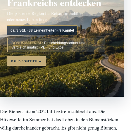
Frankreichs entdecken
Die passende Region für Reise, Immobilie
oder neues Leben finden.
ca. 3 Std. · 38 Lerneinheiten · 9 Kapitel
BONUSMATERIAL:
Entscheidungsordner und
Vergleichsmatrix · PDF und Excel
KURS ANSEHEN
→
Die Bienensaison 2022 fällt extrem schlecht aus. Die
Hitzewelle im Sommer hat das Leben in den Bienenstöcken
völlig durcheinander gebracht. Es gibt nicht genug Blumen,