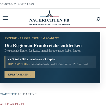
SONNTAG, 09. AUGUST 2026
⌕
NACHRICHTEN.FR
Menü öffnen
Wo niemand hinsieht, stirbt die Freiheit
ANZEIGE · FRANCE PREMIUM ACADEMY
Die Regionen Frankreichs entdecken
Die passende Region für Reise, Immobilie oder neues Leben finden.
ca. 3 Std. · 38 Lerneinheiten · 9 Kapitel
BONUSMATERIAL:
Entscheidungsordner und Vergleichsmatrix · PDF und Excel
KURS ANSEHEN
→
STARTSEITE
›
ALLE ARTIKEL
ALLE ARTIKEL