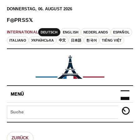
DONNERSTAG, 06. AUGUST 2026
F
◎
P
RSS
𝕏
DEUTSCH
ENGLISH
NEDERLANDS
ESPAÑOL
INTERNATIONAL
ITALIANO
УКРАЇНСЬКА
中文
日本語
한국어
TIẾNG VIỆT
MENÜ
ZURÜCK