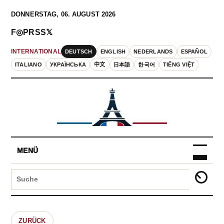
DONNERSTAG, 06. AUGUST 2026
F
◎
P
RSS
𝕏
DEUTSCH
ENGLISH
NEDERLANDS
ESPAÑOL
INTERNATIONAL
ITALIANO
УКРАЇНСЬКА
中文
日本語
한국어
TIẾNG VIỆT
MENÜ
ZURÜCK