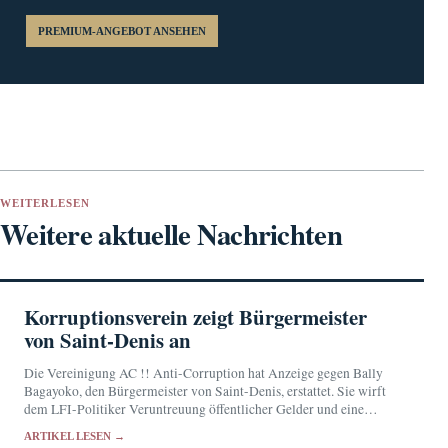
PREMIUM-ANGEBOT ANSEHEN
WEITERLESEN
Weitere aktuelle Nachrichten
Korruptionsverein zeigt Bürgermeister
von Saint-Denis an
Die Vereinigung AC !! Anti-Corruption hat Anzeige gegen Bally
Bagayoko, den Bürgermeister von Saint-Denis, erstattet. Sie wirft
dem LFI-Politiker Veruntreuung öffentlicher Gelder und eine
mutmaßlich fingierte Beschäftigung vor. Bagayoko bestreitet die
ARTIKEL LESEN →
Anschuldigungen.