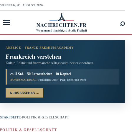
SONNTAG, 09. AUGUST 2026
⌕
NACHRICHTEN.FR
Menü öffnen
Wo niemand hinsieht, stirbt die Freiheit
ANZEIGE · FRANCE PREMIUM ACADEMY
Frankreich verstehen
Kultur, Politik und französische Alltagscodes besser einordnen.
ca. 5 Std. · 50 Lerneinheiten · 10 Kapitel
BONUSMATERIAL:
Frankreich-Lupe · PDF, Excel und Word
KURS ANSEHEN
→
STARTSEITE
›
POLITIK & GESELLSCHAFT
POLITIK & GESELLSCHAFT