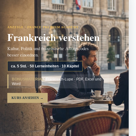
ANZEIGE · FRANCE PREMIUM ACADEMY
Frankreich verstehen
Kultur, Politik und französische Alltagscodes
besser einordnen.
ca. 5 Std. · 50 Lerneinheiten · 10 Kapitel
BONUSMATERIAL:
Frankreich-Lupe · PDF, Excel und
Word
KURS ANSEHEN
→