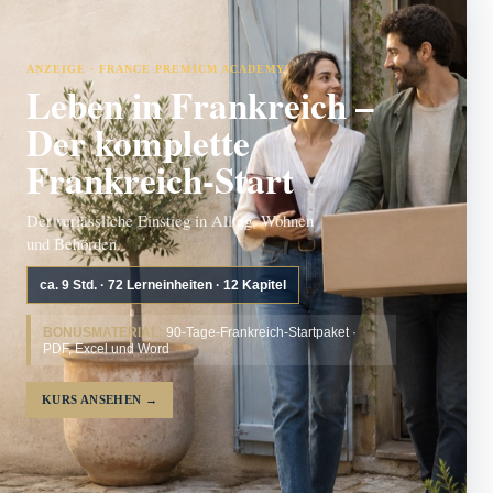
ANZEIGE · FRANCE PREMIUM ACADEMY
Leben in Frankreich –
Der komplette
Frankreich-Start
Der verlässliche Einstieg in Alltag, Wohnen
und Behörden.
ca. 9 Std. · 72 Lerneinheiten · 12 Kapitel
BONUSMATERIAL:
90-Tage-Frankreich-Startpaket ·
PDF, Excel und Word
KURS ANSEHEN
→