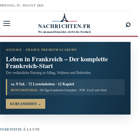
FREITAG, 07. AUGUST 2026
⌕
NACHRICHTEN.FR
Menü öffnen
Wo niemand hinsieht, stirbt die Freiheit
ANZEIGE · FRANCE PREMIUM ACADEMY
Leben in Frankreich – Der komplette
Frankreich-Start
Der verlässliche Einstieg in Alltag, Wohnen und Behörden.
ca. 9 Std. · 72 Lerneinheiten · 12 Kapitel
BONUSMATERIAL:
90-Tage-Frankreich-Startpaket · PDF, Excel und Word
KURS ANSEHEN
→
STARTSEITE
›
À LA UNE