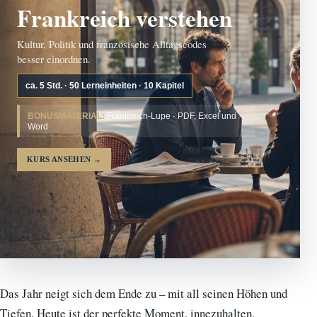
Frankreich verstehen
Kultur, Politik und französische Alltagscodes
besser einordnen.
ca. 5 Std. · 50 Lerneinheiten · 10 Kapitel
BONUSMATERIAL:
Frankreich-Lupe · PDF, Excel und
Word
KURS ANSEHEN
→
Das Jahr neigt sich dem Ende zu – mit all seinen Höhen und
Tiefen. Heute ist der perfekte Moment, innezuhalten,