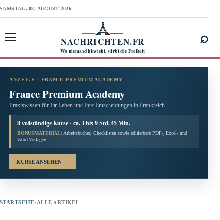
SAMSTAG, 08. AUGUST 2026
⌕
NACHRICHTEN.FR
Menü öffnen
Wo niemand hinsieht, stirbt die Freiheit
ANZEIGE · FRANCE PREMIUM ACADEMY
France Premium Academy
Praxiswissen für Ihr Leben und Ihre Entscheidungen in Frankreich.
8 vollständige Kurse · ca. 3 bis 9 Std. 45 Min.
BONUSMATERIAL:
Arbeitsbücher, Checklisten sowie editierbare PDF-, Excel- und
Word-Vorlagen
KURSE ANSEHEN
→
STARTSEITE
›
ALLE ARTIKEL