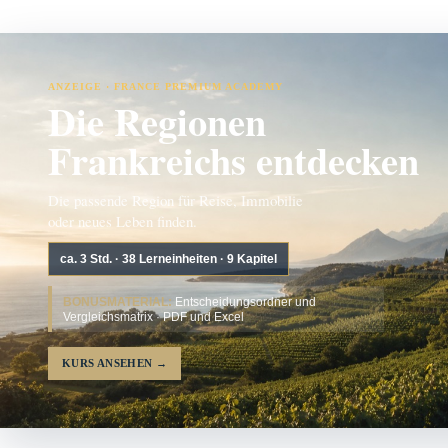
ANZEIGE · FRANCE PREMIUM ACADEMY
Die Regionen
Frankreichs entdecken
Die passende Region für Reise, Immobilie
oder neues Leben finden.
ca. 3 Std. · 38 Lerneinheiten · 9 Kapitel
BONUSMATERIAL:
Entscheidungsordner und
Vergleichsmatrix · PDF und Excel
KURS ANSEHEN
→