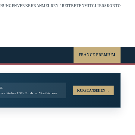
RNUNGEN
VERKEHR
ANMELDEN / BEITRETEN
MITGLIEDSKONTO
FRANCE PREMIUM
in.
KURSE ANSEHEN
→
ie editierbare PDF-, Excel- und Word-Vorlagen