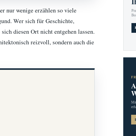
I
er nur wenige erzählen so viele
Pr
Bo
und. Wer sich für Geschichte,
e sich diesen Ort nicht entgehen lassen.
itektonisch reizvoll, sondern auch die
F
A
W
Mit
erh