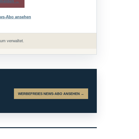
melden →
ws-Abo ansehen
um verwaltet.
WERBEFREIES NEWS-ABO ANSEHEN →