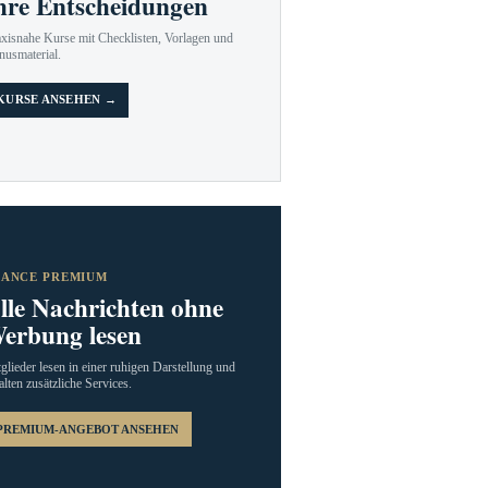
hre Entscheidungen
axisnahe Kurse mit Checklisten, Vorlagen und
nusmaterial.
KURSE ANSEHEN →
RANCE PREMIUM
lle Nachrichten ohne
erbung lesen
glieder lesen in einer ruhigen Darstellung und
alten zusätzliche Services.
PREMIUM-ANGEBOT ANSEHEN