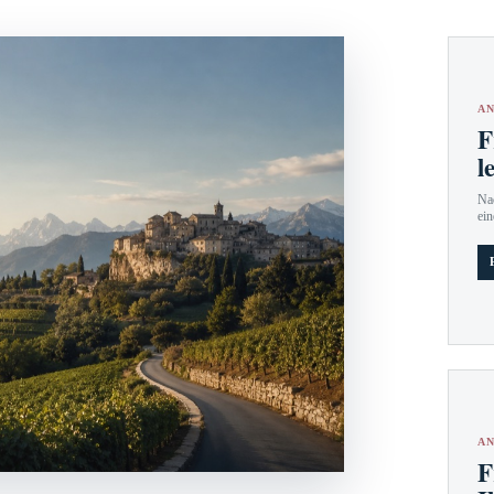
AN
F
l
Nac
ein
AN
F