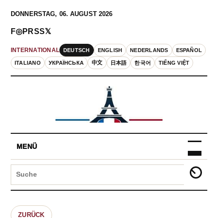
DONNERSTAG, 06. AUGUST 2026
F
◎
P
RSS
𝕏
DEUTSCH
ENGLISH
NEDERLANDS
ESPAÑOL
INTERNATIONAL
ITALIANO
УКРАЇНСЬКА
中文
日本語
한국어
TIẾNG VIỆT
MENÜ
ZURÜCK