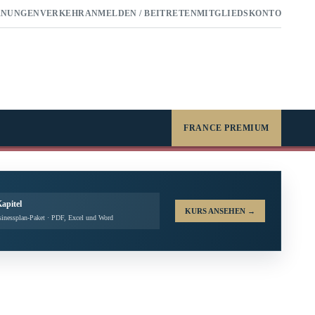
RNUNGEN
VERKEHR
ANMELDEN / BEITRETEN
MITGLIEDSKONTO
FRANCE PREMIUM
Kapitel
KURS ANSEHEN
→
inessplan-Paket · PDF, Excel und Word