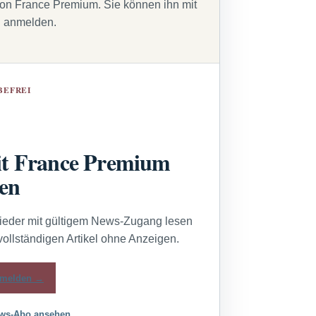
von France Premium. Sie können ihn mit
g anmelden.
BEFREI
t France Premium
sen
lieder mit gültigem News-Zugang lesen
vollständigen Artikel ohne Anzeigen.
melden →
ws-Abo ansehen