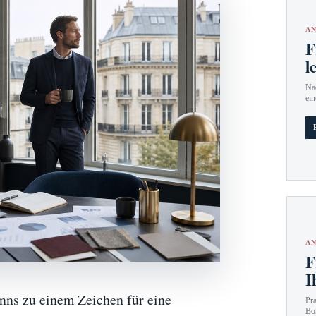
AN
F
l
Nac
ein
AN
F
I
inns zu einem Zeichen für eine
Pr
Bo