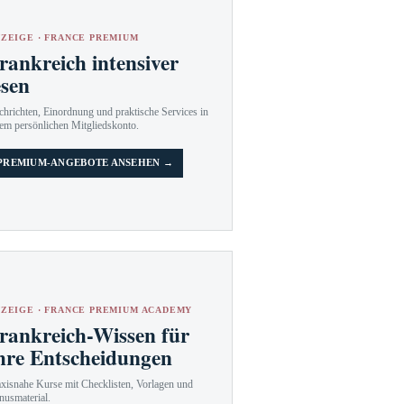
ZEIGE · FRANCE PREMIUM
rankreich intensiver
esen
hrichten, Einordnung und praktische Services in
em persönlichen Mitgliedskonto.
PREMIUM-ANGEBOTE ANSEHEN →
ZEIGE · FRANCE PREMIUM ACADEMY
rankreich-Wissen für
hre Entscheidungen
axisnahe Kurse mit Checklisten, Vorlagen und
nusmaterial.