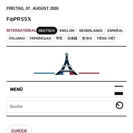
FREITAG, 07. AUGUST 2026
F
◎
P
RSS
𝕏
DEUTSCH
ENGLISH
NEDERLANDS
ESPAÑOL
INTERNATIONAL
ITALIANO
УКРАЇНСЬКА
中文
日本語
한국어
TIẾNG VIỆT
MENÜ
ZURÜCK