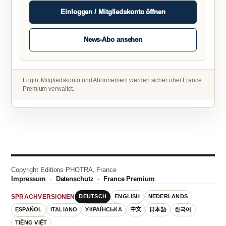
Einloggen / Mitgliedskonto öffnen
News-Abo ansehen
Login, Mitgliedskonto und Abonnement werden sicher über France
Premium verwaltet.
Copyright Editions PHOTRA, France
Impressum
·
Datenschutz
·
France Premium
DEUTSCH
ENGLISH
NEDERLANDS
SPRACHVERSIONEN
ESPAÑOL
ITALIANO
УКРАЇНСЬКА
中文
日本語
한국어
TIẾNG VIỆT