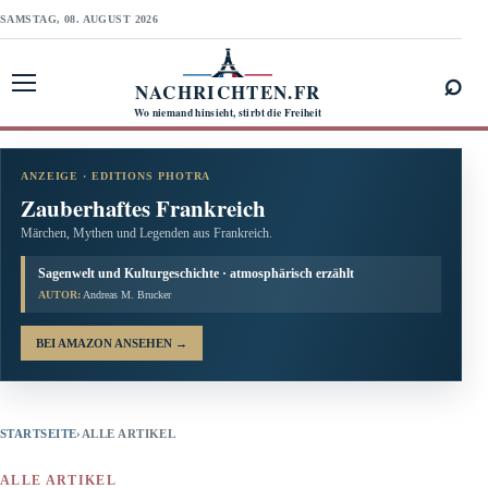
SAMSTAG, 08. AUGUST 2026
⌕
NACHRICHTEN.FR
Menü öffnen
Wo niemand hinsieht, stirbt die Freiheit
ANZEIGE · EDITIONS PHOTRA
Zauberhaftes Frankreich
Märchen, Mythen und Legenden aus Frankreich.
Sagenwelt und Kulturgeschichte · atmosphärisch erzählt
AUTOR:
Andreas M. Brucker
BEI AMAZON ANSEHEN
→
STARTSEITE
›
ALLE ARTIKEL
ALLE ARTIKEL