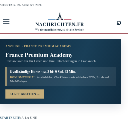
SONNTAG, 09. AUGUST 2026
⌕
NACHRICHTEN.FR
Menü öffnen
Wo niemand hinsieht, stirbt die Freiheit
ANZEIGE · FRANCE PREMIUM ACADEMY
France Premium Academy
Praxiswissen für Ihr Leben und Ihre Entscheidungen in Frankreich.
8 vollständige Kurse · ca. 3 bis 9 Std. 45 Min.
BONUSMATERIAL:
Arbeitsbücher, Checklisten sowie editierbare PDF-, Excel- und
Word-Vorlagen
KURSE ANSEHEN
→
STARTSEITE
›
À LA UNE