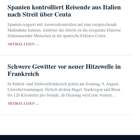
Spanien kontrolliert Reisende aus Italien
nach Streit über Ceuta
Spanien reagiert mit Ausweiskontrollen auf eine entsprechende
Maßnahme Italiens. Auslöser des Streits ist die irreguläre Einreise
Zehntausender Menschen in die spanische Exklave Ceuta.
ARTIKEL LESEN →
Schwere Gewitter vor neuer Hitzewelle in
Frankreich
In Südost- und Südwestfrankreich gelten am Sonntag, 9. August,
Unwetterwarnungen. Örtlich drohen Hagel, Starkregen und Böen
bis 120 Kilometer pro Stunde; ab Dienstag wird eine weitere
Hitzewelle erwartet.
ARTIKEL LESEN →