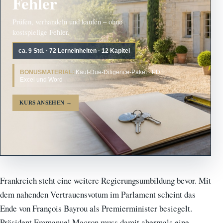
Fehler
Prüfen, verhandeln und kaufen – ohne
kostspielige Fehler.
ca. 9 Std. · 72 Lerneinheiten · 12 Kapitel
BONUSMATERIAL:
Kauf-Due-Diligence-Paket · PDF,
Excel und Word
KURS ANSEHEN
→
Frankreich steht eine weitere Regierungsumbildung bevor. Mit
dem nahenden Vertrauensvotum im Parlament scheint das
Ende von François Bayrou als Premierminister besiegelt.
Präsident Emmanuel Macron muss damit abermals eine