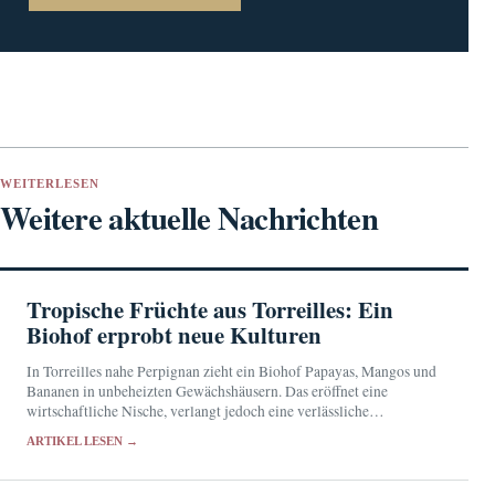
WEITERLESEN
Weitere aktuelle Nachrichten
Tropische Früchte aus Torreilles: Ein
Biohof erprobt neue Kulturen
In Torreilles nahe Perpignan zieht ein Biohof Papayas, Mangos und
Bananen in unbeheizten Gewächshäusern. Das eröffnet eine
wirtschaftliche Nische, verlangt jedoch eine verlässliche
Wasserversorgung und Schutz vor Wetterextremen.
ARTIKEL LESEN →