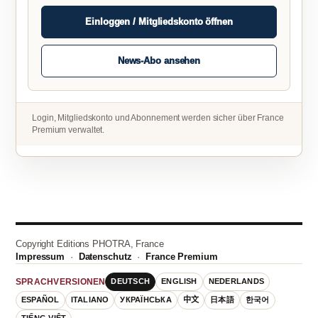
Einloggen / Mitgliedskonto öffnen
News-Abo ansehen
Login, Mitgliedskonto und Abonnement werden sicher über France
Premium verwaltet.
Copyright Editions PHOTRA, France
Impressum
·
Datenschutz
·
France Premium
DEUTSCH
ENGLISH
NEDERLANDS
SPRACHVERSIONEN
ESPAÑOL
ITALIANO
УКРАЇНСЬКА
中文
日本語
한국어