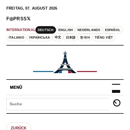
FREITAG, 07. AUGUST 2026
F
◎
P
RSS
𝕏
DEUTSCH
ENGLISH
NEDERLANDS
ESPAÑOL
INTERNATIONAL
ITALIANO
УКРАЇНСЬКА
中文
日本語
한국어
TIẾNG VIỆT
MENÜ
ZURÜCK