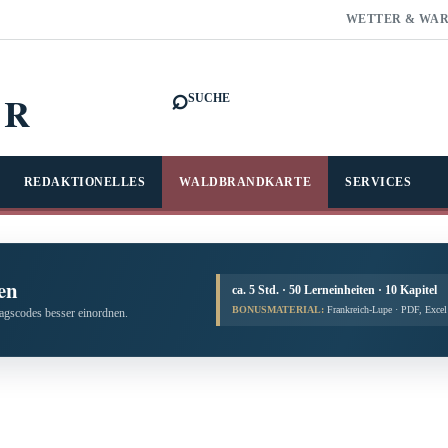
WETTER & WA
⌕
FR
SUCHE
REDAKTIONELLES
WALDBRANDKARTE
SERVICES
en
ca. 5 Std. · 50 Lerneinheiten · 10 Kapitel
BONUSMATERIAL:
Frankreich-Lupe · PDF, Exce
tagscodes besser einordnen.