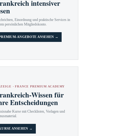
rankreich intensiver
esen
hrichten, Einordnung und praktische Services in
em persönlichen Mitgliedskonto.
PREMIUM-ANGEBOTE ANSEHEN →
ZEIGE · FRANCE PREMIUM ACADEMY
rankreich-Wissen für
hre Entscheidungen
axisnahe Kurse mit Checklisten, Vorlagen und
nusmaterial.
KURSE ANSEHEN →