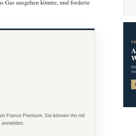
s Gas ausgehen könnte, und forderte
F
A
W
Mit
erh
von France Premium. Sie können ihn mit
g anmelden.