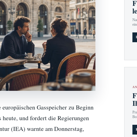
F
l
Nac
ein
AN
F
I
ie europäischen Gasspeicher zu Beginn
Pr
s heute, und fordert die Regierungen
Bo
gentur (IEA) warnte am Donnerstag,