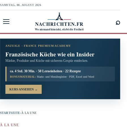
SAMSTAG, 08. AUGUST 2026
⌕
NACHRICHTEN.FR
Menü öffnen
Wo niemand hinsieht, stirbt die Freiheit
ANZEIGE · FRANCE PREMIUM ACADEMY
Französische Küche wie ein Insider
Märkte, Produkte und Küche mit sicherem Gespür entdecken.
ca. 4 Std. 30 Min. · 50 Lerneinheiten · 22 Rezepte
BONUSMATERIAL:
Markt- und Menübegleiter · PDF, Excel und Word
KURS ANSEHEN
→
STARTSEITE
›
À LA UNE
À LA UNE