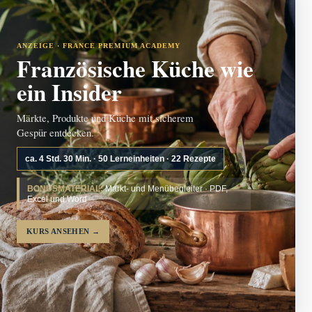
ANZEIGE · FRANCE PREMIUM ACADEMY
Französische Küche wie
ein Insider
Märkte, Produkte und Küche mit sicherem
Gespür entdecken.
ca. 4 Std. 30 Min. · 50 Lerneinheiten · 22 Rezepte
BONUSMATERIAL:
Markt- und Menübegleiter · PDF,
Excel und Word
KURS ANSEHEN
→