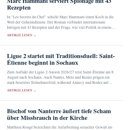
Marc Hammani serviert Spionage mit 43
Rezepten
In "Les Secrets du Chef" schickt Marc Hammani einen Koch in die
Welt der Geheimdienste. Der Roman verbindet internationale
Intrigen mit 43 Rezepten und der Frage, wie viel Politik in einem
Menü stecken kann.
ARTIKEL LESEN →
Ligue 2 startet mit Traditionsduell: Saint-
Étienne beginnt in Sochaux
Zum Auftakt der Ligue-2-Saison 2026/27 reist Saint-Étienne am 8.
August nach Sochaux. Auch Nantes, Metz und Reims prägen ein
stark besetztes Teilnehmerfeld, während Annecy und Rodez auf
frühe Überraschungen hoffen.
ARTIKEL LESEN →
Bischof von Nanterre äußert tiefe Scham
über Missbrauch in der Kirche
Matthieu Rougé bezeichnet die Aufarbeitung sexueller Gewalt als