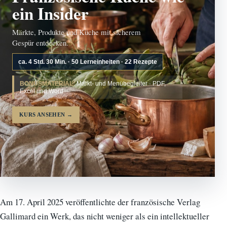
ein Insider
Märkte, Produkte und Küche mit sicherem
Gespür entdecken.
ca. 4 Std. 30 Min. · 50 Lerneinheiten · 22 Rezepte
BONUSMATERIAL:
Markt- und Menübegleiter · PDF,
Excel und Word
KURS ANSEHEN
→
Am 17. April 2025 veröffentlichte der französische Verlag
Gallimard ein Werk, das nicht weniger als ein intellektueller