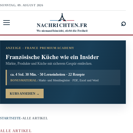
SONNTAG, 09. AUGUST 2026
⌕
NACHRICHTEN.FR
Menü öffnen
Wo niemand hinsieht, stirbt die Freiheit
ANZEIGE · FRANCE PREMIUM ACADEMY
Französische Küche wie ein Insider
Märkte, Produkte und Küche mit sicherem Gespür entdecken.
ca. 4 Std. 30 Min. · 50 Lerneinheiten · 22 Rezepte
BONUSMATERIAL:
Markt- und Menübegleiter · PDF, Excel und Word
KURS ANSEHEN
→
STARTSEITE
›
ALLE ARTIKEL
ALLE ARTIKEL