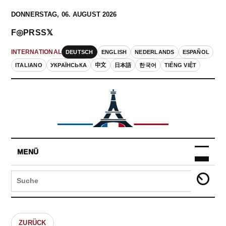
DONNERSTAG, 06. AUGUST 2026
F
◎
P
RSS
𝕏
DEUTSCH
ENGLISH
NEDERLANDS
ESPAÑOL
INTERNATIONAL
ITALIANO
УКРАЇНСЬКА
中文
日本語
한국어
TIẾNG VIỆT
MENÜ
ZURÜCK