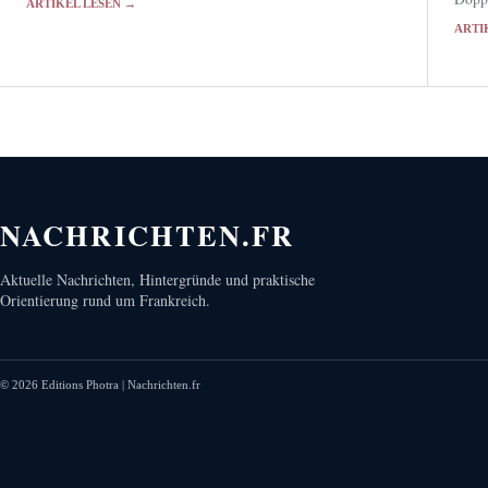
ARTIKEL LESEN →
Perspektiven auf ihren Körper zu reduzieren.
neben
ARTI
NACHRICHTEN.FR
Aktuelle Nachrichten, Hintergründe und praktische
Orientierung rund um Frankreich.
©
2026
Editions Photra | Nachrichten.fr