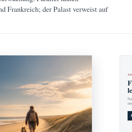
d Frankreich; der Palast verweist auf
AN
F
l
Nac
ein