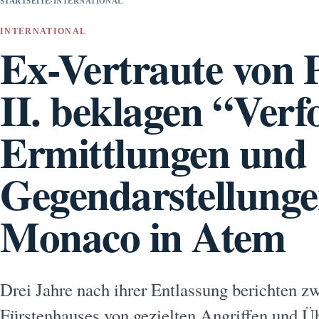
STARTSEITE
›
INTERNATIONAL
INTERNATIONAL
Ex-Vertraute von 
II. beklagen “Verf
Ermittlungen und
Gegendarstellunge
Monaco in Atem
Drei Jahre nach ihrer Entlassung berichten zw
Fürstenhauses von gezielten Angriffen und Ü