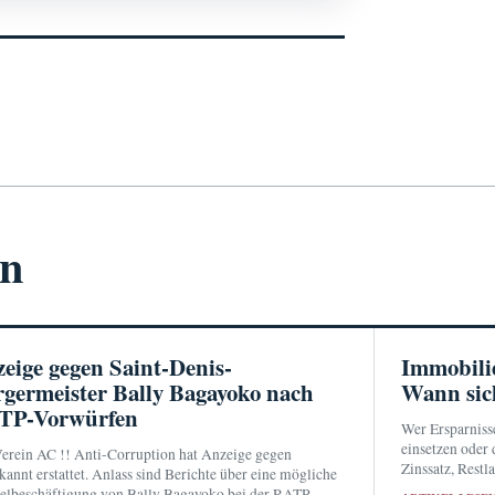
en
eige gegen Saint-Denis-
Immobili
germeister Bally Bagayoko nach
Wann sic
TP-Vorwürfen
Wer Ersparniss
einsetzen oder
erein AC !! Anti-Corruption hat Anzeige gegen
Zinssatz, Rest
annt erstattet. Anlass sind Berichte über eine mögliche
abwägen. Der j
lbeschäftigung von Bally Bagayoko bei der RATP