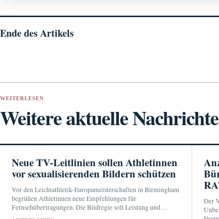
Ende des Artikels
WEITERLESEN
Weitere aktuelle Nachricht
Neue TV-Leitlinien sollen Athletinnen
Anz
vor sexualisierenden Bildern schützen
Bür
RA
Vor den Leichtathletik-Europameisterschaften in Birmingham
begrüßen Athletinnen neue Empfehlungen für
Der V
Fernsehübertragungen. Die Bildregie soll Leistung und
Unbek
Technik zeigen, statt Sportlerinnen durch suggestive
Doppe