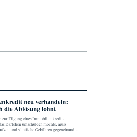
enkredit neu verhandeln:
h die Ablösung lohnt
e zur Tilgung eines Immobilienkredits
 das Darlehen umschulden möchte, muss
laufzeit und sämtliche Gebühren gegeneinander
üngste Zinsvergleich erlaubt keine pauschale