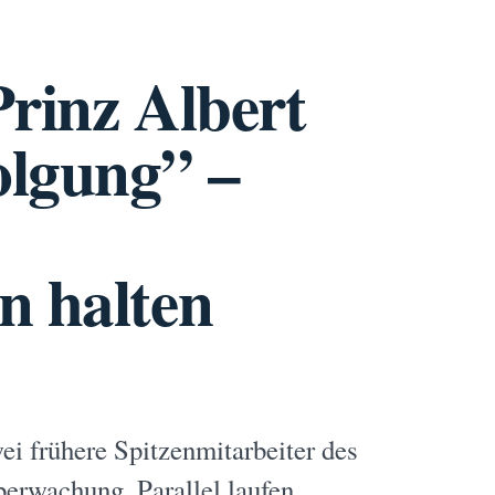
Prinz Albert
olgung” –
n halten
ei frühere Spitzenmitarbeiter des
berwachung. Parallel laufen