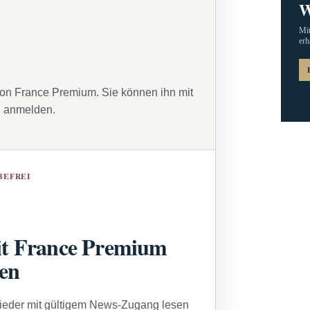
W
Mit
erh
von France Premium. Sie können ihn mit
g anmelden.
BEFREI
t France Premium
sen
lieder mit gültigem News-Zugang lesen