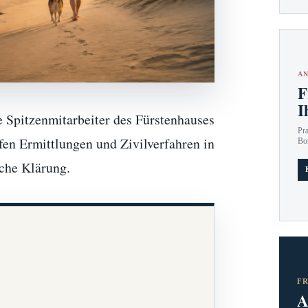
AN
F
I
e Spitzenmitarbeiter des Fürstenhauses
Pr
fen Ermittlungen und Zivilverfahren in
Bo
iche Klärung.
F
A