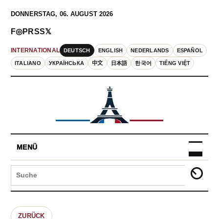
DONNERSTAG, 06. AUGUST 2026
F
◎
P
RSS
𝕏
DEUTSCH
ENGLISH
NEDERLANDS
ESPAÑOL
INTERNATIONAL
ITALIANO
УКРАЇНСЬКА
中文
日本語
한국어
TIẾNG VIỆT
MENÜ
ZURÜCK