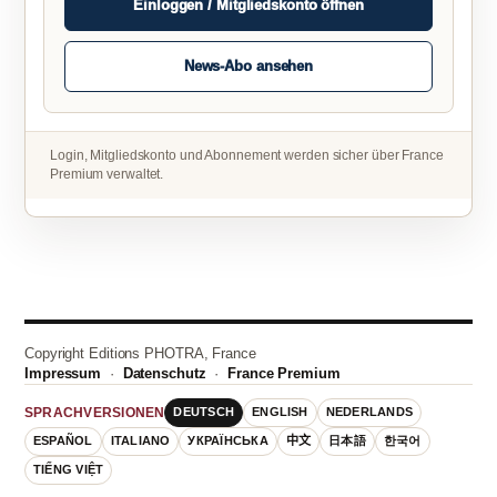
Einloggen / Mitgliedskonto öffnen
News-Abo ansehen
Login, Mitgliedskonto und Abonnement werden sicher über France
Premium verwaltet.
Copyright Editions PHOTRA, France
Impressum
·
Datenschutz
·
France Premium
DEUTSCH
ENGLISH
NEDERLANDS
SPRACHVERSIONEN
ESPAÑOL
ITALIANO
УКРАЇНСЬКА
中文
日本語
한국어
TIẾNG VIỆT