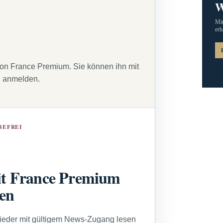
W
Mit
erh
von France Premium. Sie können ihn mit
g anmelden.
BEFREI
t France Premium
sen
lieder mit gültigem News-Zugang lesen