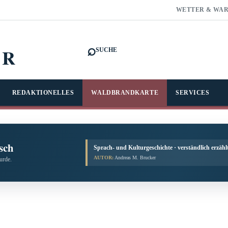
WETTER & WA
⌕
FR
SUCHE
REDAKTIONELLES
WALDBRANDKARTE
SERVICES
sch
Sprach- und Kulturgeschichte · verständlich erzähl
AUTOR:
Andreas M. Brucker
urde.