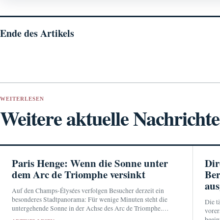
Ende des Artikels
WEITERLESEN
Weitere aktuelle Nachricht
Paris Henge: Wenn die Sonne unter
Dir
dem Arc de Triomphe versinkt
Ber
aus
Auf den Champs-Élysées verfolgen Besucher derzeit ein
besonderes Stadtpanorama: Für wenige Minuten steht die
Die t
untergehende Sonne in der Achse des Arc de Triomphe.
vorer
Standort, Wetter und Timing entscheiden über das Bild.
beein