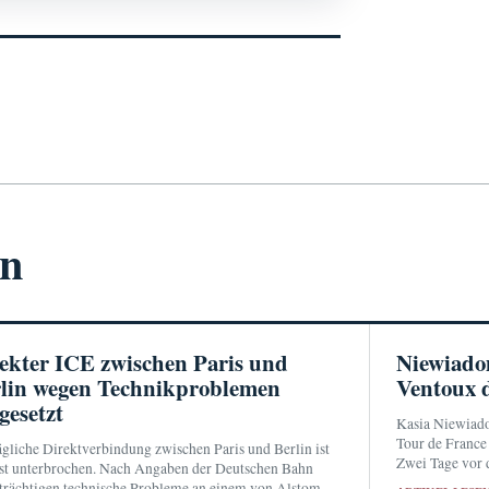
en
ekter ICE zwischen Paris und
Niewiado
lin wegen Technikproblemen
Ventoux d
gesetzt
Kasia Niewiado
Tour de France
ägliche Direktverbindung zwischen Paris und Berlin ist
Zwei Tage vor 
st unterbrochen. Nach Angaben der Deutschen Bahn
vor Demi Volle
trächtigen technische Probleme an einem von Alstom