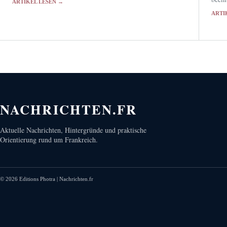
ARTIKEL LESEN →
gelie
ARTI
Deuts
NACHRICHTEN.FR
Aktuelle Nachrichten, Hintergründe und praktische
Orientierung rund um Frankreich.
©
2026
Editions Photra | Nachrichten.fr