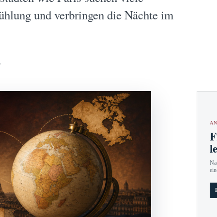
ühlung und verbringen die Nächte im
T
AN
F
l
Nac
ein