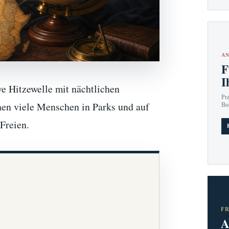
AN
F
I
ve Hitzewelle mit nächtlichen
Pr
hen viele Menschen in Parks und auf
Bo
Freien.
F
A