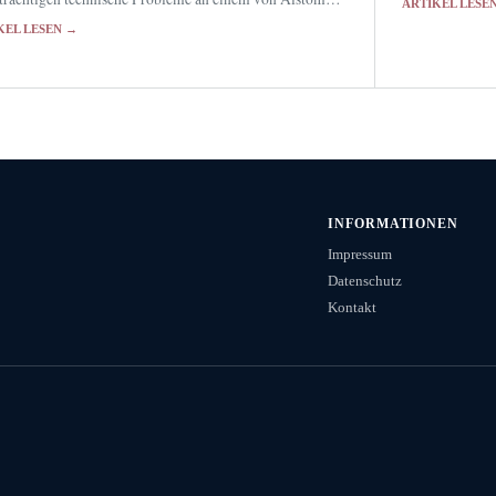
ARTIKEL LESE
ferten System den ICE-Verkehr. Reisende müssen in
KEL LESEN →
chland umsteigen.
INFORMATIONEN
Impressum
Datenschutz
Kontakt