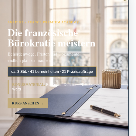
ANZEIGE · FRANCE PREMIUM ACADEMY
Die französische
Bürokratie meistern
Behördenwege, Fristen und Dokumente
endlich planbar machen.
ca. 3 Std. · 41 Lerneinheiten · 21 Praxisaufträge
BONUSMATERIAL:
Behörden-Dossier · PDF, Excel und
Word
KURS ANSEHEN
→