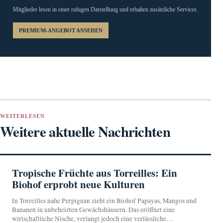
Mitglieder lesen in einer ruhigen Darstellung und erhalten zusätzliche Services.
PREMIUM-ANGEBOT ANSEHEN
WEITERLESEN
Weitere aktuelle Nachrichten
Tropische Früchte aus Torreilles: Ein
Biohof erprobt neue Kulturen
In Torreilles nahe Perpignan zieht ein Biohof Papayas, Mangos und
Bananen in unbeheizten Gewächshäusern. Das eröffnet eine
wirtschaftliche Nische, verlangt jedoch eine verlässliche