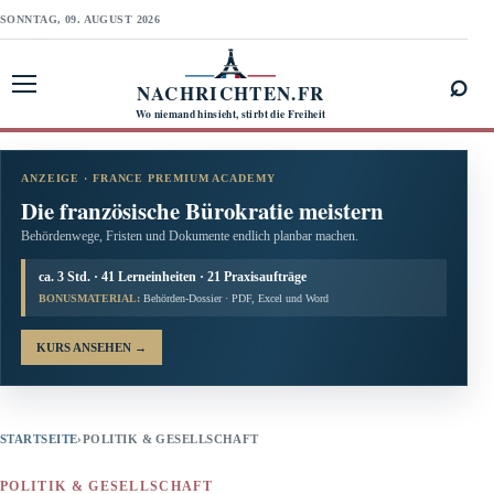
SONNTAG, 09. AUGUST 2026
⌕
NACHRICHTEN.FR
Menü öffnen
Wo niemand hinsieht, stirbt die Freiheit
ANZEIGE · FRANCE PREMIUM ACADEMY
Die französische Bürokratie meistern
Behördenwege, Fristen und Dokumente endlich planbar machen.
ca. 3 Std. · 41 Lerneinheiten · 21 Praxisaufträge
BONUSMATERIAL:
Behörden-Dossier · PDF, Excel und Word
KURS ANSEHEN
→
STARTSEITE
›
POLITIK & GESELLSCHAFT
POLITIK & GESELLSCHAFT