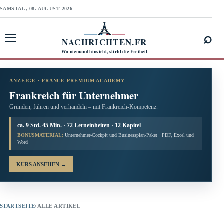
SAMSTAG, 08. AUGUST 2026
⌕
NACHRICHTEN.FR
Menü öffnen
Wo niemand hinsieht, stirbt die Freiheit
ANZEIGE · FRANCE PREMIUM ACADEMY
Frankreich für Unternehmer
Gründen, führen und verhandeln – mit Frankreich-Kompetenz.
ca. 9 Std. 45 Min. · 72 Lerneinheiten · 12 Kapitel
BONUSMATERIAL:
Unternehmer-Cockpit und Businessplan-Paket · PDF, Excel und
Word
KURS ANSEHEN
→
STARTSEITE
›
ALLE ARTIKEL