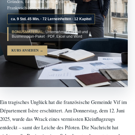
Gründen, führen und verhandeln – mit
Frankreich-Kompetenz.
ca. 9 Std. 45 Min. · 72 Lerneinheiten · 12 Kapitel
BONUSMATERIAL:
Unternehmer-Cockpit und
Businessplan-Paket · PDF, Excel und Word
KURS ANSEHEN
→
Ein tragisches Unglück hat die französische Gemeinde Vif im
Département Isère erschüttert. Am Donnerstag, dem 12. Juni
2025, wurde das Wrack eines vermissten Kleinflugzeugs
entdeckt – samt der Leiche des Piloten. Die Nachricht hat