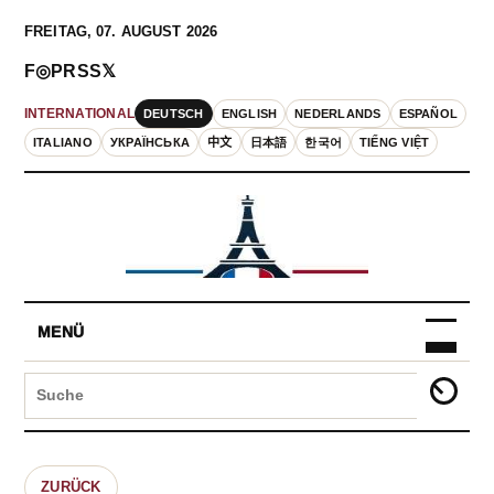
FREITAG, 07. AUGUST 2026
F
◎
P
RSS
𝕏
DEUTSCH
ENGLISH
NEDERLANDS
ESPAÑOL
INTERNATIONAL
ITALIANO
УКРАЇНСЬКА
中文
日本語
한국어
TIẾNG VIỆT
MENÜ
ZURÜCK