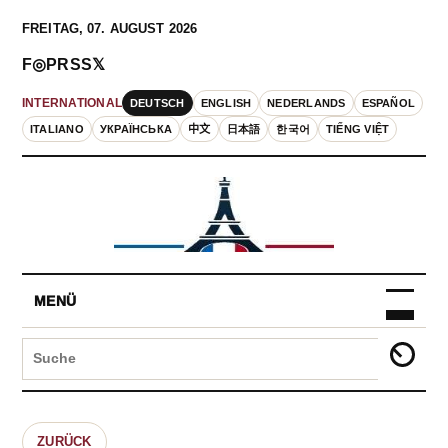
FREITAG, 07. AUGUST 2026
F
◎
P
RSS
𝕏
DEUTSCH
ENGLISH
NEDERLANDS
ESPAÑOL
INTERNATIONAL
ITALIANO
УКРАЇНСЬКА
中文
日本語
한국어
TIẾNG VIỆT
MENÜ
ZURÜCK