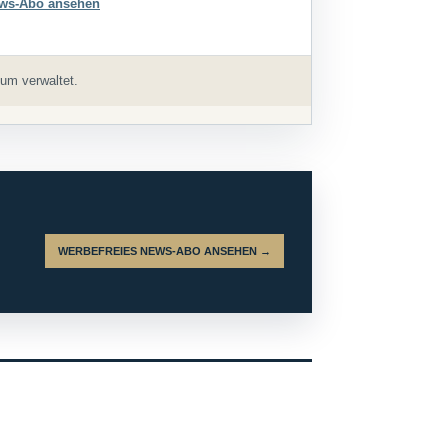
ws-Abo ansehen
um verwaltet.
WERBEFREIES NEWS-ABO ANSEHEN →