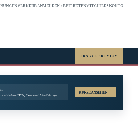
RNUNGEN
VERKEHR
ANMELDEN / BEITRETEN
MITGLIEDSKONTO
FRANCE PREMIUM
in.
KURSE ANSEHEN
→
ie editierbare PDF-, Excel- und Word-Vorlagen