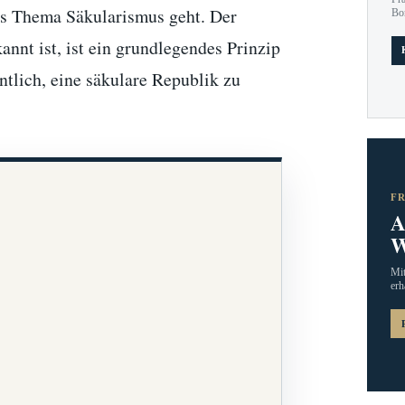
as Thema Säkularismus geht. Der
Bo
annt ist, ist ein grundlegendes Prinzip
ntlich, eine säkulare Republik zu
F
A
W
Mit
erh