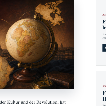
AN
F
l
Nac
ein
AN
F
I
der Kultur und der Revolution, hat
Pr