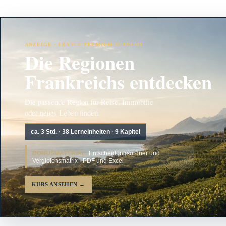
ANZEIGE · FRANCE PREMIUM ACADEMY
Die Regionen
Frankreichs entdecken
Die passende Region für Reise, Immobilie
oder neues Leben finden.
ca. 3 Std. · 38 Lerneinheiten · 9 Kapitel
BONUSMATERIAL:
Entscheidungsordner und
Vergleichsmatrix · PDF und Excel
KURS ANSEHEN
→