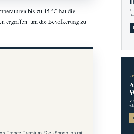
I
peraturen bis zu 45 °C hat die
Pr
Bo
 ergriffen, um die Bevölkerung zu
F
A
W
Mit
erh
von France Premium. Sie können ihn mit