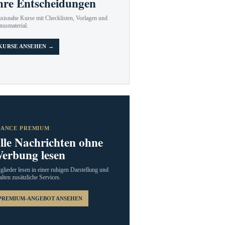
hre Entscheidungen
axisnahe Kurse mit Checklisten, Vorlagen und
nusmaterial.
KURSE ANSEHEN →
RANCE PREMIUM
lle Nachrichten ohne
erbung lesen
glieder lesen in einer ruhigen Darstellung und
alten zusätzliche Services.
PREMIUM-ANGEBOT ANSEHEN