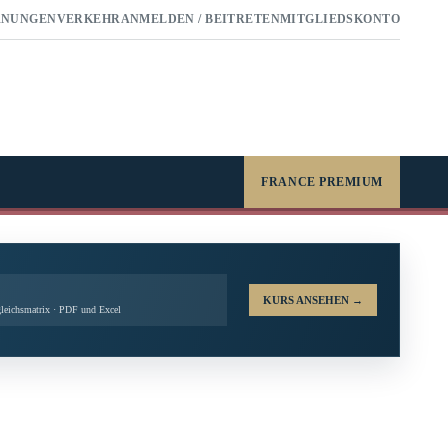
RNUNGEN
VERKEHR
ANMELDEN / BEITRETEN
MITGLIEDSKONTO
FRANCE PREMIUM
KURS ANSEHEN
→
leichsmatrix · PDF und Excel