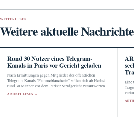
WEITERLESEN
Weitere aktuelle Nachricht
Rund 30 Nutzer eines Telegram-
ARS
Kanals in Paris vor Gericht geladen
sec
Tr
Nach Ermittlungen gegen Mitglieder des öffentlichen
Telegram-Kanals "Femmeblancherie" sollen sich ab Herbst
Eine 
rund 30 Männer vor dem Pariser Strafgericht verantworten.
Trage
Zu den Vorwürfen gehört die Aufstachelung zum Hass gegen
verla
ARTIKEL LESEN →
Frauen.
einge
ARTI