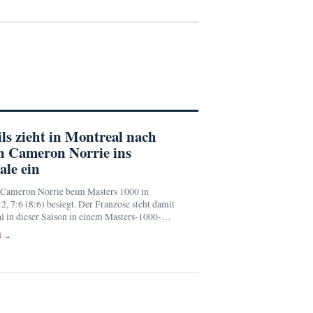
ls zieht in Montreal nach
n Cameron Norrie ins
ale ein
t Cameron Norrie beim Masters 1000 in
2, 7:6 (8:6) besiegt. Der Franzose steht damit
l in dieser Saison in einem Masters-1000-
nd trifft dort auf den Spanier…
N →