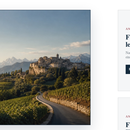
AN
F
l
Nac
ein
AN
F