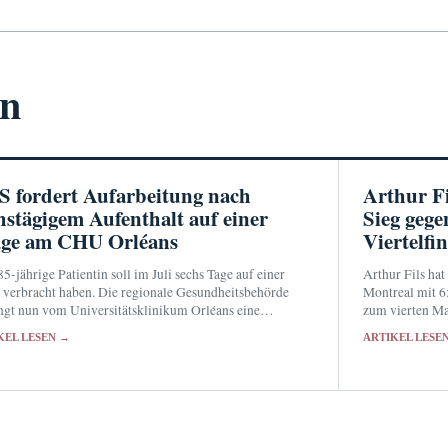
en
 fordert Aufarbeitung nach
Arthur Fi
hstägigem Aufenthalt auf einer
Sieg gege
age am CHU Orléans
Viertelfin
85-jährige Patientin soll im Juli sechs Tage auf einer
Arthur Fils ha
 verbracht haben. Die regionale Gesundheitsbehörde
Montreal mit 6:
ngt nun vom Universitätsklinikum Orléans eine
zum vierten Ma
hende Analyse der Versorgung.
Viertelfinale u
KEL LESEN →
ARTIKEL LESE