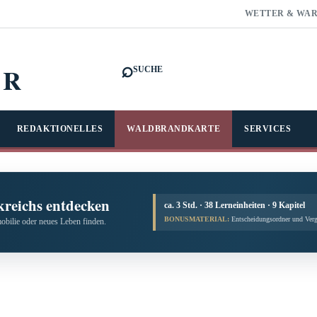
WETTER & WA
⌕
FR
SUCHE
REDAKTIONELLES
WALDBRANDKARTE
SERVICES
kreichs entdecken
ca. 3 Std. · 38 Lerneinheiten · 9 Kapitel
BONUSMATERIAL:
Entscheidungsordner und Verg
obilie oder neues Leben finden.