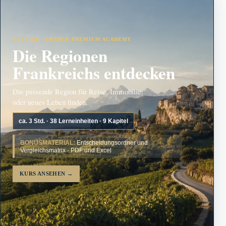
ANZEIGE · FRANCE PREMIUM ACADEMY
Die Regionen
Frankreichs entdecken
Die passende Region für Reise, Immobilie
oder neues Leben finden.
ca. 3 Std. · 38 Lerneinheiten · 9 Kapitel
BONUSMATERIAL:
Entscheidungsordner und
Vergleichsmatrix · PDF und Excel
KURS ANSEHEN
→