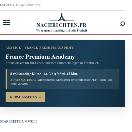
MONTAG, 10. AUGUST 2026
⌕
NACHRICHTEN.FR
Menü öffnen
Wo niemand hinsieht, stirbt die Freiheit
ANZEIGE · FRANCE PREMIUM ACADEMY
France Premium Academy
Praxiswissen für Ihr Leben und Ihre Entscheidungen in Frankreich.
8 vollständige Kurse · ca. 3 bis 9 Std. 45 Min.
BONUSMATERIAL:
Arbeitsbücher, Checklisten sowie editierbare PDF-, Excel- und
Word-Vorlagen
KURSE ANSEHEN
→
STARTSEITE
›
UMWELT