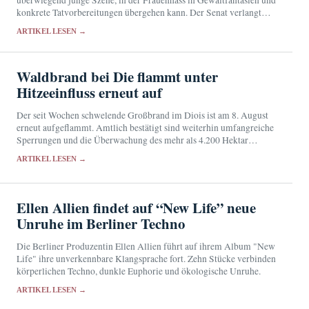
konkrete Tatvorbereitungen übergehen kann. Der Senat verlangt
eine engere Zusammenarbeit von Schulen, Justiz und
ARTIKEL LESEN →
Nachrichtendiensten.
Waldbrand bei Die flammt unter
Hitzeeinfluss erneut auf
Der seit Wochen schwelende Großbrand im Diois ist am 8. August
erneut aufgeflammt. Amtlich bestätigt sind weiterhin umfangreiche
Sperrungen und die Überwachung des mehr als 4.200 Hektar
großen Brandgebiets.
ARTIKEL LESEN →
Ellen Allien findet auf “New Life” neue
Unruhe im Berliner Techno
Die Berliner Produzentin Ellen Allien führt auf ihrem Album "New
Life" ihre unverkennbare Klangsprache fort. Zehn Stücke verbinden
körperlichen Techno, dunkle Euphorie und ökologische Unruhe.
ARTIKEL LESEN →