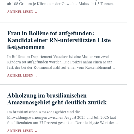
ab 108 Gramm je Kilometer, der Gewichts-Malus ab 1,5 Tonnen.
ARTIKEL LESEN →
Frau in Bollène tot aufgefunden:
Kandidat einer RN-unterstützten Liste
festgenommen
In Bollène im Département Vaucluse ist eine Mutter von zwei
Kindern tot aufgefunden worden. Die Polizei nahm einen Mann
fest, der bei der Kommunalwahl auf einer vom Rassemblement
National unterstützten Liste kandidiert hatte.
ARTIKEL LESEN →
Abholzung im brasilianischen
Amazonasgebiet geht deutlich zurück
Im brasilianischen Amazonasgebiet sind die
Entwaldungswarnungen zwischen August 2025 und Juli 2026 laut
Satellitendaten um 37 Prozent gesunken. Der niedrigste Wert der
verfügbaren Jahresreihe stützt den umweltpolitischen Kurs von
ARTIKEL LESEN →
Präsident Luiz Inácio Lula da…