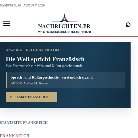
SAMSTAG, 08. AUGUST 2026
⌕
NACHRICHTEN.FR
Menü öffnen
Wo niemand hinsieht, stirbt die Freiheit
ANZEIGE · EDITIONS PHOTRA
Die Welt spricht Französisch
Wie Französisch zur Welt- und Kultursprache wurde.
Sprach- und Kulturgeschichte · verständlich erzählt
AUTOR:
Andreas M. Brucker
BEI AMAZON ANSEHEN
→
STARTSEITE
›
FRANKREICH
FRANKREICH