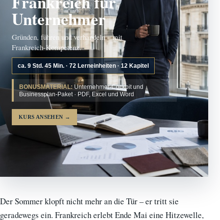
Frankreich für
Unternehmer
Gründen, führen und verhandeln – mit
Frankreich-Kompetenz.
ca. 9 Std. 45 Min. · 72 Lerneinheiten · 12 Kapitel
BONUSMATERIAL:
Unternehmer-Cockpit und
Businessplan-Paket · PDF, Excel und Word
KURS ANSEHEN
→
Der Sommer klopft nicht mehr an die Tür – er tritt sie
geradewegs ein. Frankreich erlebt Ende Mai eine Hitzewelle,