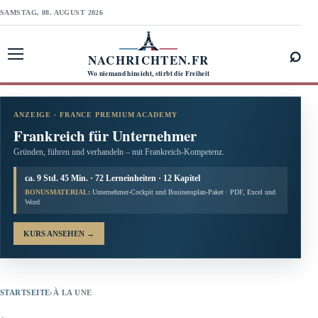
SAMSTAG, 08. AUGUST 2026
⌕
NACHRICHTEN.FR
Menü öffnen
Wo niemand hinsieht, stirbt die Freiheit
ANZEIGE · FRANCE PREMIUM ACADEMY
Frankreich für Unternehmer
Gründen, führen und verhandeln – mit Frankreich-Kompetenz.
ca. 9 Std. 45 Min. · 72 Lerneinheiten · 12 Kapitel
BONUSMATERIAL:
Unternehmer-Cockpit und Businessplan-Paket · PDF, Excel und
Word
KURS ANSEHEN
→
STARTSEITE
›
À LA UNE