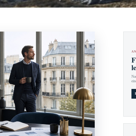
AN
F
l
Nac
ein