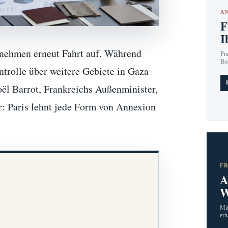
AN
F
I
 nehmen erneut Fahrt auf. Während
Pr
Bo
ntrolle über weitere Gebiete in Gaza
oël Barrot, Frankreichs Außenminister,
ar: Paris lehnt jede Form von Annexion
F
A
W
Mit
erh