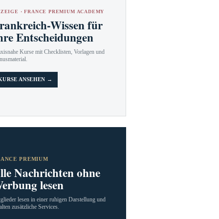
ZEIGE · FRANCE PREMIUM ACADEMY
rankreich-Wissen für
hre Entscheidungen
axisnahe Kurse mit Checklisten, Vorlagen und
nusmaterial.
KURSE ANSEHEN →
RANCE PREMIUM
lle Nachrichten ohne
erbung lesen
glieder lesen in einer ruhigen Darstellung und
alten zusätzliche Services.