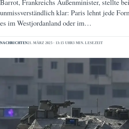
Barrot, Frankreichs Außenminister, stellte be
unmissverständlich klar: Paris lehnt jede Fo
es im Westjordanland oder im…
NACHRICHTEN
21. MÄRZ 2025 · 13:15 UHR
3 MIN. LESEZEIT