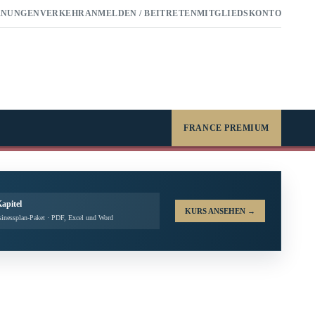
RNUNGEN
VERKEHR
ANMELDEN / BEITRETEN
MITGLIEDSKONTO
FRANCE PREMIUM
Kapitel
KURS ANSEHEN
→
inessplan-Paket · PDF, Excel und Word