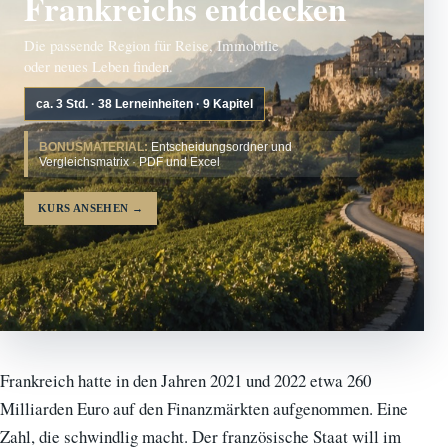
Frankreichs entdecken
Die passende Region für Reise, Immobilie
oder neues Leben finden.
ca. 3 Std. · 38 Lerneinheiten · 9 Kapitel
BONUSMATERIAL:
Entscheidungsordner und
Vergleichsmatrix · PDF und Excel
KURS ANSEHEN
→
Frankreich hatte in den Jahren 2021 und 2022 etwa 260
Milliarden Euro auf den Finanzmärkten aufgenommen. Eine
Zahl, die schwindlig macht. Der französische Staat will im