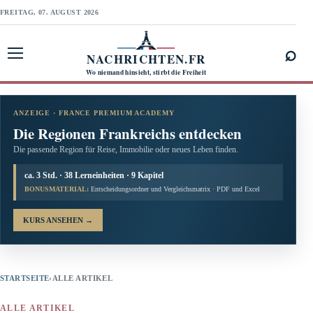
FREITAG, 07. AUGUST 2026
⌕
NACHRICHTEN.FR
Menü öffnen
Wo niemand hinsieht, stirbt die Freiheit
ANZEIGE · FRANCE PREMIUM ACADEMY
Die Regionen Frankreichs entdecken
Die passende Region für Reise, Immobilie oder neues Leben finden.
ca. 3 Std. · 38 Lerneinheiten · 9 Kapitel
BONUSMATERIAL:
Entscheidungsordner und Vergleichsmatrix · PDF und Excel
KURS ANSEHEN
→
STARTSEITE
›
ALLE ARTIKEL
ALLE ARTIKEL