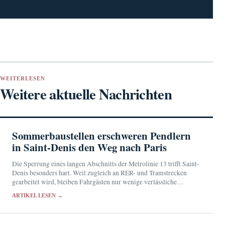
WEITERLESEN
Weitere aktuelle Nachrichten
Sommerbaustellen erschweren Pendlern
in Saint-Denis den Weg nach Paris
Die Sperrung eines langen Abschnitts der Metrolinie 13 trifft Saint-
Denis besonders hart. Weil zugleich an RER- und Tramstrecken
gearbeitet wird, bleiben Fahrgästen nur wenige verlässliche
Ausweichrouten.
ARTIKEL LESEN →