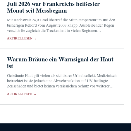
Juli 2026 war Frankreichs heißester
Monat seit Messbeginn
Mit landesweit 24,9 Grad übertraf die Mitteltemperatur im Juli den
bisherigen Rekord vom August 2003 knapp. Ausbleibender Regen
verschärfte zugleich die Trockenheit in vielen Regionen
Frankreichs.
ARTIKEL LESEN →
Warum Bräune ein Warnsignal der Haut
ist
Gebräunte Haut gilt vielen als sichtbarer Urlaubseffekt. Medizinisch
betrachtet ist sie jedoch eine Abwehrreaktion auf UV-bedingte
Zellschäden und bietet keinen verlässlichen Schutz vor weiterer
Strahlung.
ARTIKEL LESEN →