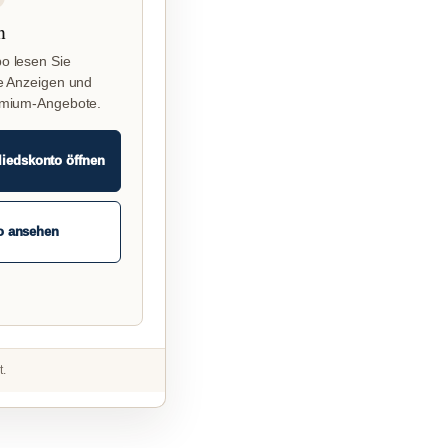
n
o lesen Sie
e Anzeigen und
emium-Angebote.
liedskonto öffnen
o ansehen
t.