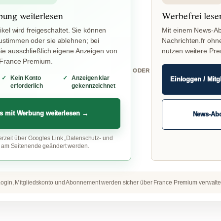
bung weiterlesen
Werbefrei lese
ikel wird freigeschaltet. Sie können
Mit einem News-Ab
stimmen oder sie ablehnen; bei
Nachrichten.fr ohn
e ausschließlich eigene Anzeigen von
nutzen weitere Pr
 France Premium.
ODER
Kein Konto
Anzeigen klar
Einloggen / Mitg
erforderlich
gekennzeichnet
s mit Werbung weiterlesen →
News-Ab
erzeit über Googles Link „Datenschutz- und
“ am Seitenende geändert werden.
ogin, Mitgliedskonto und Abonnement werden sicher über France Premium verwalte