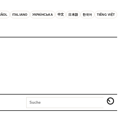
AÑOL
ITALIANO
УКРАЇНСЬКА
中文
日本語
한국어
TIẾNG VIỆT