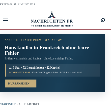
FREITAG, 07. AUGUST 2026
⌕
NACHRICHTEN.FR
Menü öffnen
Wo niemand hinsieht, stirbt die Freiheit
ANZEIGE · FRANCE PREMIUM ACADEMY
Haus kaufen in Frankreich ohne teure
Fehler
Prüfen, verhandeln und kaufen – ohne kostspielige Fehler.
ca. 9 Std. · 72 Lerneinheiten · 12 Kapitel
BONUSMATERIAL:
Kauf-Due-Diligence-Paket · PDF, Excel und Word
KURS ANSEHEN
→
STARTSEITE
›
ALLE ARTIKEL