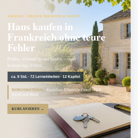
ANZEIGE · FRANCE PREMIUM ACADEMY
Haus kaufen in
Frankreich ohne teure
Fehler
Prüfen, verhandeln und kaufen – ohne
kostspielige Fehler.
ca. 9 Std. · 72 Lerneinheiten · 12 Kapitel
BONUSMATERIAL:
Kauf-Due-Diligence-Paket · PDF,
Excel und Word
KURS ANSEHEN
→