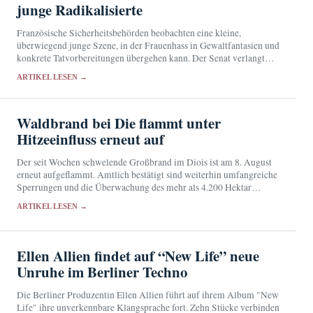
junge Radikalisierte
Französische Sicherheitsbehörden beobachten eine kleine,
überwiegend junge Szene, in der Frauenhass in Gewaltfantasien und
konkrete Tatvorbereitungen übergehen kann. Der Senat verlangt
eine engere Zusammenarbeit von Schulen, Justiz und
ARTIKEL LESEN →
Nachrichtendiensten.
Waldbrand bei Die flammt unter
Hitzeeinfluss erneut auf
Der seit Wochen schwelende Großbrand im Diois ist am 8. August
erneut aufgeflammt. Amtlich bestätigt sind weiterhin umfangreiche
Sperrungen und die Überwachung des mehr als 4.200 Hektar
großen Brandgebiets.
ARTIKEL LESEN →
Ellen Allien findet auf “New Life” neue
Unruhe im Berliner Techno
Die Berliner Produzentin Ellen Allien führt auf ihrem Album "New
Life" ihre unverkennbare Klangsprache fort. Zehn Stücke verbinden