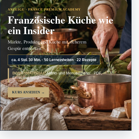
ANZEIGE · FRANCE PREMIUM ACADEMY
Französische Küche wie
ein Insider
Märkte, Produkte und Küche mit sicherem
Gespür entdecken.
ca. 4 Std. 30 Min. · 50 Lerneinheiten · 22 Rezepte
BONUSMATERIAL:
Markt- und Menübegleiter · PDF,
Excel und Word
KURS ANSEHEN
→