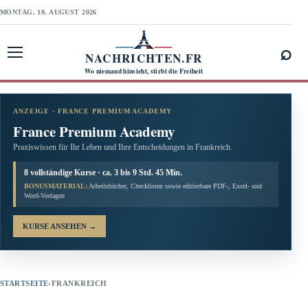
MONTAG, 10. AUGUST 2026
⌕
NACHRICHTEN.FR
Menü öffnen
Wo niemand hinsieht, stirbt die Freiheit
ANZEIGE · FRANCE PREMIUM ACADEMY
France Premium Academy
Praxiswissen für Ihr Leben und Ihre Entscheidungen in Frankreich.
8 vollständige Kurse · ca. 3 bis 9 Std. 45 Min.
BONUSMATERIAL:
Arbeitsbücher, Checklisten sowie editierbare PDF-, Excel- und
Word-Vorlagen
KURSE ANSEHEN
→
STARTSEITE
›
FRANKREICH