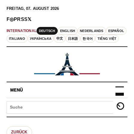
FREITAG, 07. AUGUST 2026
F
◎
P
RSS
𝕏
DEUTSCH
ENGLISH
NEDERLANDS
ESPAÑOL
INTERNATIONAL
ITALIANO
УКРАЇНСЬКА
中文
日本語
한국어
TIẾNG VIỆT
MENÜ
ZURÜCK